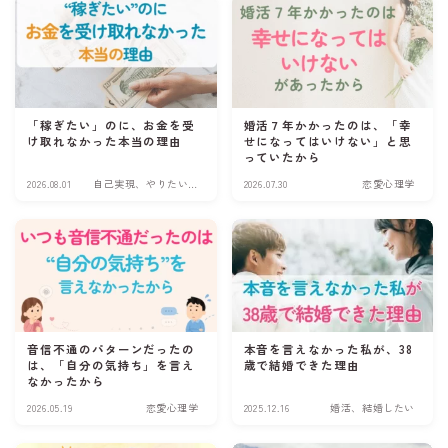
「稼ぎたい」のに、お金を受
婚活７年かかったのは、「幸
け取れなかった本当の理由
せになってはいけない」と思
っていたから
2026.08.01
自己実現、やりたい
2026.07.30
恋愛心理学
こと
音信不通のパターンだったの
本音を言えなかった私が、38
は、「自分の気持ち」を言え
歳で結婚できた理由
なかったから
2026.05.19
恋愛心理学
2025.12.16
婚活、結婚したい