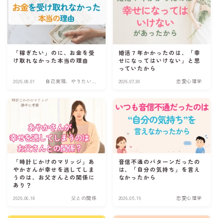
「稼ぎたい」のに、お金を受
婚活７年かかったのは、「幸
け取れなかった本当の理由
せになってはいけない」と思
っていたから
2026.08.01
自己実現、やりたい
2026.07.30
恋愛心理学
こと
「時計じかけのマリッジ」あ
音信不通のパターンだったの
やかさんが幸せを逃してしま
は、「自分の気持ち」を言え
うのは、お父さんとの関係に
なかったから
あり？
2026.06.18
父との関係
2026.05.19
恋愛心理学