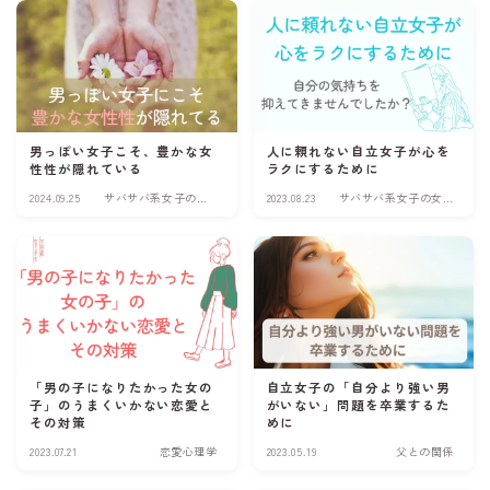
男っぽい女子こそ、豊かな女
人に頼れない自立女子が心を
性性が隠れている
ラクにするために
2024.09.25
サバサバ系女子の女
2023.08.23
サバサバ系女子の女
性性アップ
性性アップ
「男の子になりたかった女の
自立女子の「自分より強い男
子」のうまくいかない恋愛と
がいない」問題を卒業するた
その対策
めに
2023.07.21
恋愛心理学
2023.05.19
父との関係