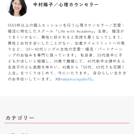
中村陽子／心理カウンセラー
5500件以上の個人セッションを行う心理カウンセラー／恋愛・
婚活に特化したスクール「Life with Academy」主宰。 婚活が
うまくいかない、異性に好かれると気持ち悪くなってしまう、
異性とお付き合いしたことがない、出産タイムリミットへの焦
りなど、 30〜40代シングル女性の恋愛・婚活・パートナーシ
ップのお悩みを専門に扱っています。 私自身、30代後半に子
どもがほしいと結婚し、39歳で離婚して、40代前半は諦め＆人
生迷子のどん底期を味わい、45歳から「50代、60代でも花開く
人生」をつくりはじめて、今にいたります。 自分らしい生き方
のお手伝いしています。 X
@nakamurayoko70
。
カテゴリー