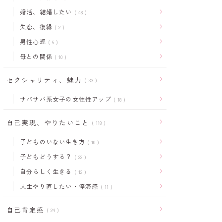
婚活、結婚したい
48
失恋、復縁
2
男性心理
6
母との関係
10
セクシャリティ、魅力
33
サバサバ系女子の女性性アップ
18
自己実現、やりたいこと
118
子どものいない生き方
10
子どもどうする？
22
自分らしく生きる
12
人生やり直したい・停滞感
11
自己肯定感
24