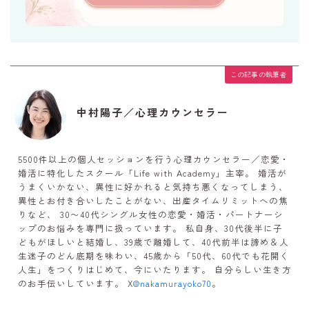
この記事の執筆者
中村陽子／心理カウンセラー
5500件以上の個人セッションを行う心理カウンセラー／恋愛・
婚活に特化したスクール「Life with Academy」主宰。 婚活が
うまくいかない、異性に好かれると気持ち悪くなってしまう、
異性とお付き合いしたことがない、出産タイムリミットへの焦
りなど、 30〜40代シングル女性の恋愛・婚活・パートナーシ
ップのお悩みを専門に扱っています。 私自身、30代後半に子
どもがほしいと結婚し、39歳で離婚して、40代前半は諦め＆人
生迷子のどん底期を味わい、45歳から「50代、60代でも花開く
人生」をつくりはじめて、今にいたります。 自分らしい生き方
のお手伝いしています。 X
@nakamurayoko70
。