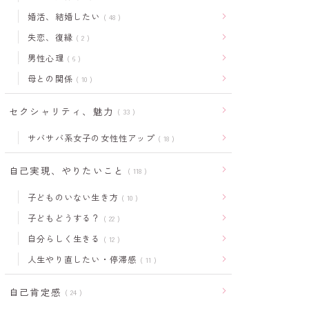
婚活、結婚したい
48
失恋、復縁
2
男性心理
6
母との関係
10
セクシャリティ、魅力
33
サバサバ系女子の女性性アップ
18
自己実現、やりたいこと
118
子どものいない生き方
10
子どもどうする？
22
自分らしく生きる
12
人生やり直したい・停滞感
11
自己肯定感
24