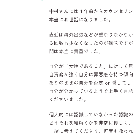
中村さんには１年前からカウンセリ
本当にお世話になりました。
直近は海外出張などが重なりなかな
る回数も少なくなったのが残念です
間は本当に貴重でした。
自分が「女性であること」に対して
自責癖が強く自分に罪悪感を持つ傾
ありのままの自分を否定 or 隠して
自分が分かっているようで上手く言
くださいました。
個人的には認識していなかった認識
どうそれを紐解くかを非常に優しく
一緒に考えてくださり、何度も救わ