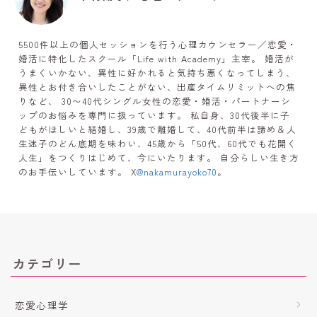
5500件以上の個人セッションを行う心理カウンセラー／恋愛・
婚活に特化したスクール「Life with Academy」主宰。 婚活が
うまくいかない、異性に好かれると気持ち悪くなってしまう、
異性とお付き合いしたことがない、出産タイムリミットへの焦
りなど、 30〜40代シングル女性の恋愛・婚活・パートナーシ
ップのお悩みを専門に扱っています。 私自身、30代後半に子
どもがほしいと結婚し、39歳で離婚して、40代前半は諦め＆人
生迷子のどん底期を味わい、45歳から「50代、60代でも花開く
人生」をつくりはじめて、今にいたります。 自分らしい生き方
のお手伝いしています。 X
@nakamurayoko70
。
カテゴリー
恋愛心理学