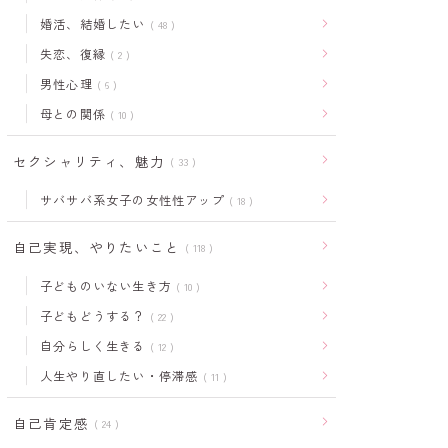
婚活、結婚したい
48
失恋、復縁
2
男性心理
6
母との関係
10
セクシャリティ、魅力
33
サバサバ系女子の女性性アップ
18
自己実現、やりたいこと
118
子どものいない生き方
10
子どもどうする？
22
自分らしく生きる
12
人生やり直したい・停滞感
11
自己肯定感
24