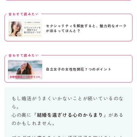
合わせて読みたい
セクシャリティを解放すると、魅力的なオーラ
が出るってほんと？
合わせて読みたい
自立女子の女性性開花７つのポイント
もし婚活がうまくいかないことが続いているのな
ら。
心の奥に
「結婚を遠ざける心のからまり」
がある
のかもしれません。