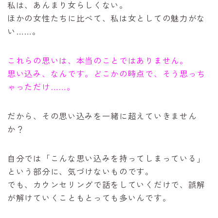
私は、あんまり女らしくない。
ほかの女性たちに比べて、私は女としての魅力がな
い……。
これらの思いは、本当のことではありません。
思い込み、なんです。どこかの時点で、そう思っち
ゃっただけ……。
だから、その思い込みを一緒に超えていきません
か？
自分では「こんな思い込みを持ってしまっている」
という部分に、気づけないものです。
でも、カウンセリングで話をしていくだけで、誤解
が解けていくこともとっても多いんです。