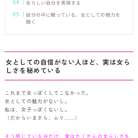
女らしい自分を表現する
自分の中に眠っている、女としての魅力を
開く
女としての自信がない人ほど、実は女ら
しさを秘めている
これまで女っぽくしてこなかった。
女としての魅力がないし。
私は、女子っぽくないし。
（だからいまさら、ムリ……）
そう感じている分だけ、実はたくさんの女らしさを