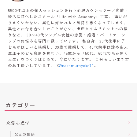
5500件以上の個人セッションを行う心理カウンセラー／恋愛・
婚活に特化したスクール「Life with Academy」主宰。 婚活が
うまくいかない、異性に好かれると気持ち悪くなってしまう、
異性とお付き合いしたことがない、出産タイムリミットへの焦
りなど、 30〜40代シングル女性の恋愛・婚活・パートナーシ
ップのお悩みを専門に扱っています。 私自身、30代後半に子
どもがほしいと結婚し、39歳で離婚して、40代前半は諦め＆人
生迷子のどん底期を味わい、45歳から「50代、60代でも花開く
人生」をつくりはじめて、今にいたります。 自分らしい生き方
のお手伝いしています。 X
@nakamurayoko70
。
カテゴリー
恋愛心理学
父との関係