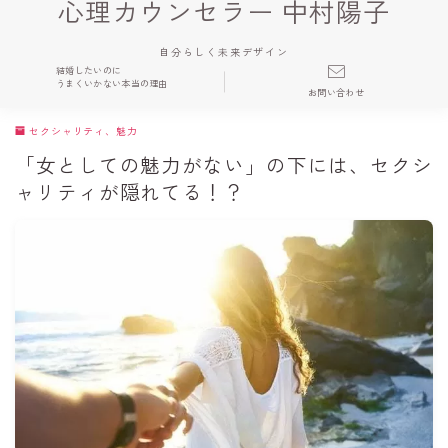
心理カウンセラー 中村陽子
自分らしく未来デザイン
結婚したいのに
うまくいかない本当の理由
お問い合わせ
セクシャリティ、魅力
「女としての魅力がない」の下には、セクシ
ャリティが隠れてる！？