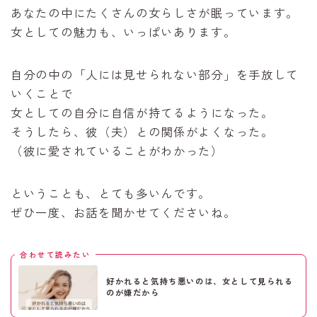
あなたの中にたくさんの女らしさが眠っています。
女としての魅力も、いっぱいあります。
自分の中の「人には見せられない部分」を手放して
いくことで
女としての自分に自信が持てるようになった。
そうしたら、彼（夫）との関係がよくなった。
（彼に愛されていることがわかった）
ということも、とても多いんです。
ぜひ一度、お話を聞かせてくださいね。
合わせて読みたい
好かれると気持ち悪いのは、女として見られる
のが嫌だから