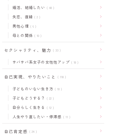
婚活、結婚したい
48
失恋、復縁
2
男性心理
6
母との関係
10
セクシャリティ、魅力
33
サバサバ系女子の女性性アップ
18
自己実現、やりたいこと
118
子どものいない生き方
10
子どもどうする？
22
自分らしく生きる
12
人生やり直したい・停滞感
11
自己肯定感
24