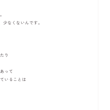
き。
、少なくないんです。
いたり
があって
していることは