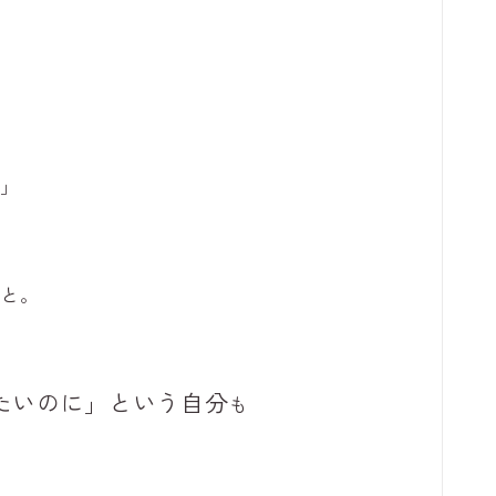
け
に」
、と。
たいのに」という自分
も