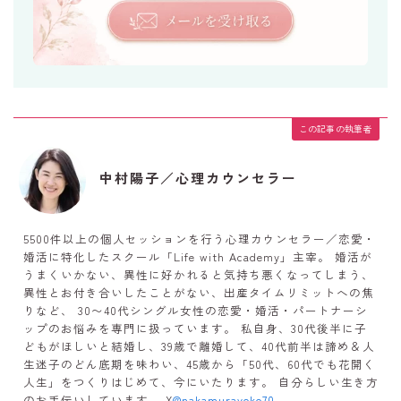
この記事の執筆者
中村陽子／心理カウンセラー
5500件以上の個人セッションを行う心理カウンセラー／恋愛・
婚活に特化したスクール「Life with Academy」主宰。 婚活が
うまくいかない、異性に好かれると気持ち悪くなってしまう、
異性とお付き合いしたことがない、出産タイムリミットへの焦
りなど、 30〜40代シングル女性の恋愛・婚活・パートナーシ
ップのお悩みを専門に扱っています。 私自身、30代後半に子
どもがほしいと結婚し、39歳で離婚して、40代前半は諦め＆人
生迷子のどん底期を味わい、45歳から「50代、60代でも花開く
人生」をつくりはじめて、今にいたります。 自分らしい生き方
のお手伝いしています。 X
@nakamurayoko70
。