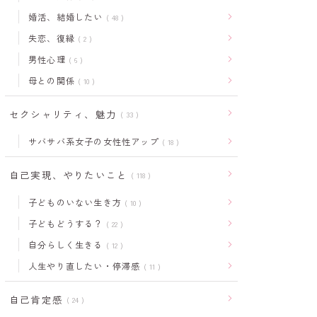
婚活、結婚したい
48
失恋、復縁
2
男性心理
6
母との関係
10
セクシャリティ、魅力
33
サバサバ系女子の女性性アップ
18
自己実現、やりたいこと
118
子どものいない生き方
10
子どもどうする？
22
自分らしく生きる
12
人生やり直したい・停滞感
11
自己肯定感
24