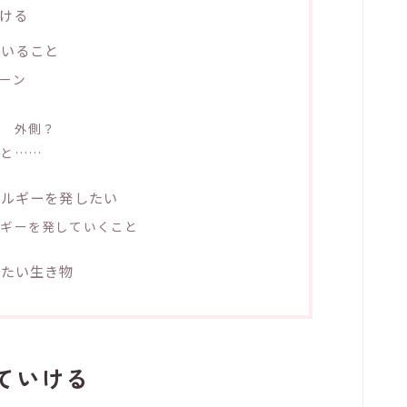
ける
ていること
ーン
？ 外側？
ると……
ネルギーを発したい
ルギーを発していくこと
ちたい生き物
ていける