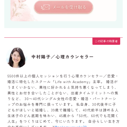
この記事の執筆者
中村陽子／心理カウンセラー
5500件以上の個人セッションを行う心理カウンセラー／恋愛・
婚活に特化したスクール「Life with Academy」主宰。 婚活が
うまくいかない、異性に好かれると気持ち悪くなってしまう、
異性とお付き合いしたことがない、出産タイムリミットへの焦
りなど、 30〜40代シングル女性の恋愛・婚活・パートナーシ
ップのお悩みを専門に扱っています。 私自身、30代後半に子
どもがほしいと結婚し、39歳で離婚して、40代前半は諦め＆人
生迷子のどん底期を味わい、45歳から「50代、60代でも花開く
人生」をつくりはじめて、今にいたります。 自分らしい生き方
のお手伝いしています。 X
@nakamurayoko70
。