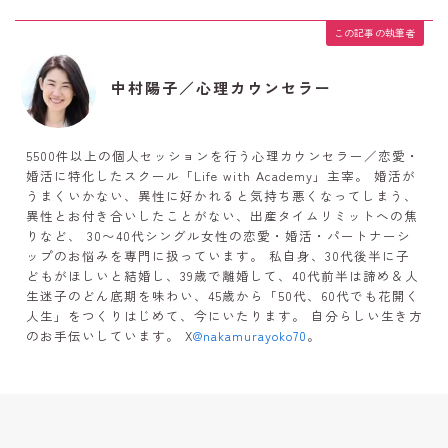
この記事の執筆者
中村陽子／心理カウンセラー
5500件以上の個人セッションを行う心理カウンセラー／恋愛・
婚活に特化したスクール「Life with Academy」主宰。 婚活が
うまくいかない、異性に好かれると気持ち悪くなってしまう、
異性とお付き合いしたことがない、出産タイムリミットへの焦
りなど、 30〜40代シングル女性の恋愛・婚活・パートナーシ
ップのお悩みを専門に扱っています。 私自身、30代後半に子
どもがほしいと結婚し、39歳で離婚して、40代前半は諦め＆人
生迷子のどん底期を味わい、45歳から「50代、60代でも花開く
人生」をつくりはじめて、今にいたります。 自分らしい生き方
のお手伝いしています。 X
@nakamurayoko70
。