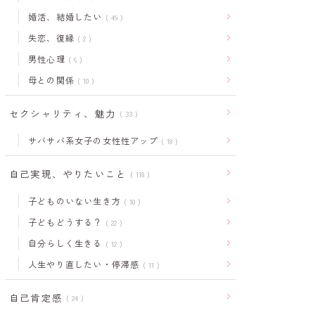
婚活、結婚したい
49
失恋、復縁
2
男性心理
6
母との関係
10
セクシャリティ、魅力
33
サバサバ系女子の女性性アップ
18
自己実現、やりたいこと
118
子どものいない生き方
10
子どもどうする？
22
自分らしく生きる
12
人生やり直したい・停滞感
11
自己肯定感
24