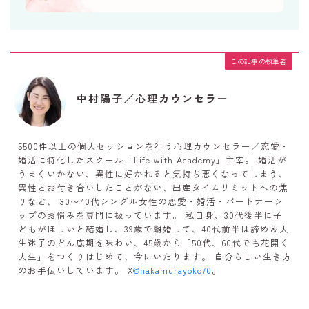
この記事の執筆者
中村陽子／心理カウンセラー
5500件以上の個人セッションを行う心理カウンセラー／恋愛・
婚活に特化したスクール「Life with Academy」主宰。 婚活が
うまくいかない、異性に好かれると気持ち悪くなってしまう、
異性とお付き合いしたことがない、出産タイムリミットへの焦
りなど、 30〜40代シングル女性の恋愛・婚活・パートナーシ
ップのお悩みを専門に扱っています。 私自身、30代後半に子
どもがほしいと結婚し、39歳で離婚して、40代前半は諦め＆人
生迷子のどん底期を味わい、45歳から「50代、60代でも花開く
人生」をつくりはじめて、今にいたります。 自分らしい生き方
のお手伝いしています。 X
@nakamurayoko70
。